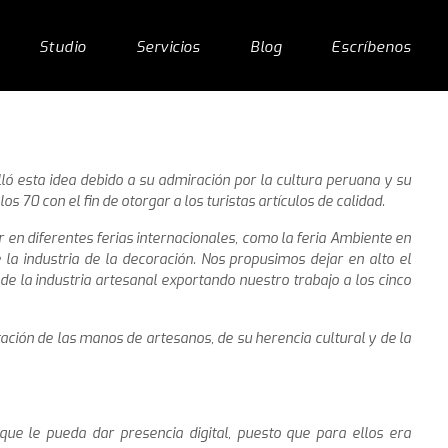
Studio
Servicios
Blog
Escríbenos
ó esta idea debido a su admiración por la cultura peruana y su
os 70 con el fin de otorgar a los turistas artículos de calidad.
en diferentes ferias internacionales, como la feria Ambiente en
 la industria de la decoración. Nos propusimos dejar en alto el
e la industria artesanal exportando nuestro trabajo a los cinco
ión de las manos de artesanos, de su herencia cultural y de la
ue le pueda dar presencia digital, puesto que para ellos era