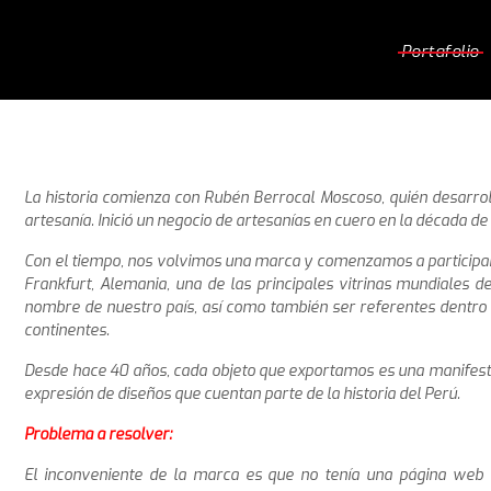
Portafolio
La historia comienza con Rubén Berrocal Moscoso, quién desarroll
artesanía. Inició un negocio de artesanías en cuero en la década de l
Con el tiempo, nos volvimos una marca y comenzamos a participar 
Frankfurt, Alemania, una de las principales vitrinas mundiales de
nombre de nuestro país, así como también ser referentes dentro d
continentes.
Desde hace 40 años, cada objeto que exportamos es una manifestac
expresión de diseños que cuentan parte de la historia del Perú.
Problema a resolver:
El inconveniente de la marca es que no tenía una página web q