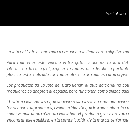
Portafolio
La Jato del Gato es una marca peruana que tiene como objetivo man
Para mantener este vínculo entre gatos y dueños la Jato del
interacción, la caza y el juego en los gatos, otro detalle importan
plástico, está realizado con materiales eco amigables cómo plywoo
Los productos de La Jato del Gato tienen el plus adicional no so
modulares se adaptan al espacio, pero funcionan como piezas decor
El reto a resolver era que su marca se percibía como una marca
fabricaban los productos, tenían la idea de que lo importaban, lo cu
conocer que ellos mismos realizaban el producto gracias a sus co
encontrar ese equilibrio en la comunicación de la marca, teníamos 