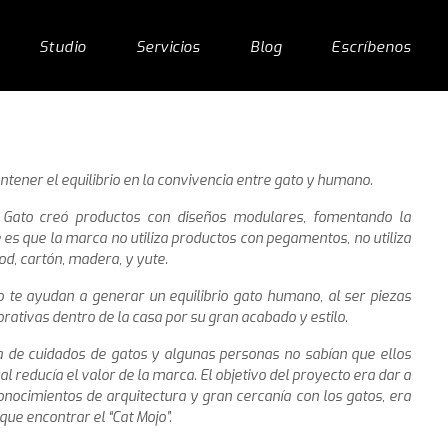
Studio
Servicios
Blog
Escríbenos
tener el equilibrio en la convivencia entre gato y humano.
 Gato creó productos con diseños modulares, fomentando la
te es que la marca no utiliza productos con pegamentos, no utiliza
d, cartón, madera, y yute.
lo te ayudan a generar un equilibrio gato humano, al ser piezas
ativas dentro de la casa por su gran acabado y estilo.
 de cuidados de gatos y algunas personas no sabían que ellos
al reducía el valor de la marca. El objetivo del proyecto era dar a
nocimientos de arquitectura y gran cercanía con los gatos, era
que encontrar el “Cat Mojo”.