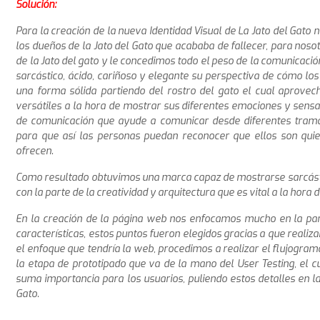
Solución:
Para la creación de la nueva Identidad Visual de La Jato del Gat
los dueños de la Jato del Gato que acababa de fallecer, para noso
de la Jato del gato y le concedimos todo el peso de la comunicació
sarcástico, ácido, cariñoso y elegante su perspectiva de cómo l
una forma sólida partiendo del rostro del gato el cual aprove
versátiles a la hora de mostrar sus diferentes emociones y sensa
de comunicación que ayude a comunicar desde diferentes tramad
para que así las personas puedan reconocer que ellos son quie
ofrecen.
Como resultado obtuvimos una marca capaz de mostrarse sarcástic
con la parte de la creatividad y arquitectura que es vital a la hora 
En la creación de la página web nos enfocamos mucho en la part
características, estos puntos fueron elegidos gracias a que realiz
el enfoque que tendría la web, procedimos a realizar el flujogra
la etapa de prototipado que va de la mano del User Testing, el cu
suma importancia para los usuarios, puliendo estos detalles en la
Gato.